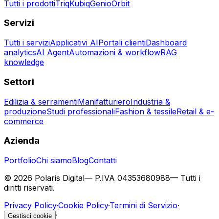
Tutti i prodotti
Triq
Kubiq
Genio
Orbit
Servizi
Tutti i servizi
Applicativi AI
Portali clienti
Dashboard
analytics
AI Agent
Automazioni & workflow
RAG
knowledge
Settori
Edilizia & serramenti
Manifatturiero
Industria &
produzione
Studi professionali
Fashion & tessile
Retail & e-
commerce
Azienda
Portfolio
Chi siamo
Blog
Contatti
©
2026
Polaris Digital
— P.IVA
04353680988
— Tutti i
diritti riservati.
Privacy Policy
·
Cookie Policy
·
Termini di Servizio
·
·
Gestisci cookie