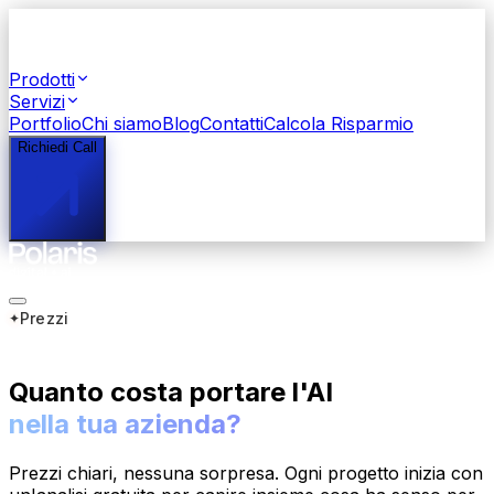
Prodotti
Servizi
Portfolio
Chi siamo
Blog
Contatti
Calcola Risparmio
Richiedi Call
Prezzi
Quanto costa portare l'AI
nella tua azienda?
Prezzi chiari, nessuna sorpresa. Ogni progetto inizia con