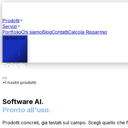
Prodotti
Servizi
Portfolio
Chi siamo
Blog
Contatti
Calcola Risparmio
Richiedi Call
I nostri prodotti
Software AI.
Pronto all'uso.
Prodotti concreti, gia testati sul campo. Scegli quello ch