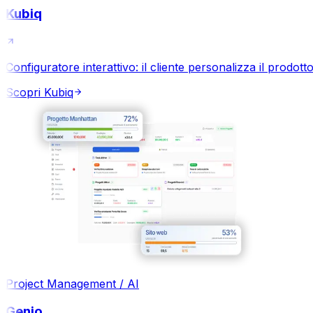
Kubiq
Configuratore interattivo: il cliente personalizza il prodott
Scopri
Kubiq
Project Management / AI
Genio