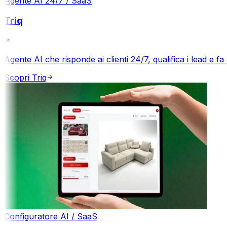
Agente AI 24/7 / SaaS
Triq
Agente AI che risponde ai clienti 24/7, qualifica i lead e f
Scopri
Triq
Configuratore AI / SaaS