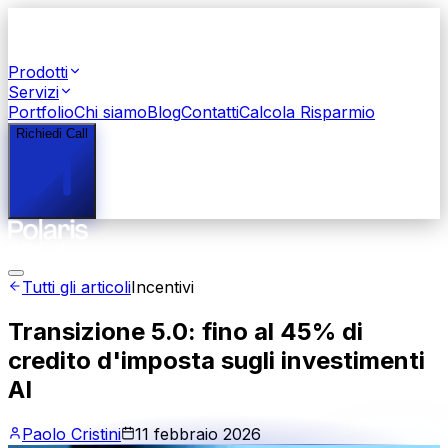
Prodotti
Servizi
Portfolio
Chi siamo
Blog
Contatti
Calcola Risparmio
Richiedi Call
Tutti gli articoli
Incentivi
Transizione 5.0: fino al 45% di
credito d'imposta sugli investimenti
AI
Paolo Cristini
11 febbraio 2026