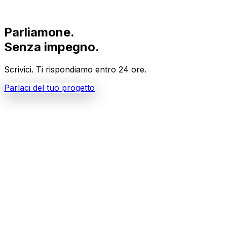
Parliamone.
Senza impegno.
Scrivici. Ti rispondiamo entro 24 ore.
Parlaci del tuo progetto