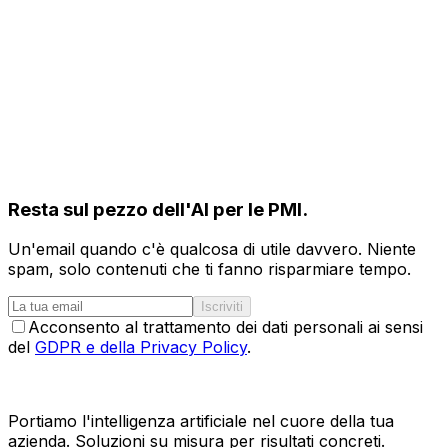
Resta sul pezzo dell'AI per le PMI.
Un'email quando c'è qualcosa di utile davvero. Niente
spam, solo contenuti che ti fanno risparmiare tempo.
Iscriviti
Acconsento al trattamento dei dati personali ai sensi
del
GDPR e della Privacy Policy
.
Portiamo l'intelligenza artificiale nel cuore della tua
azienda. Soluzioni su misura per risultati concreti.