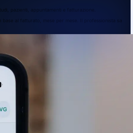
udi, pazienti, appuntamenti e fatturazione.
ase al fatturato, mese per mese. Il professionista sa