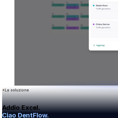
La soluzione
Addio Excel.
Ciao DentFlow.