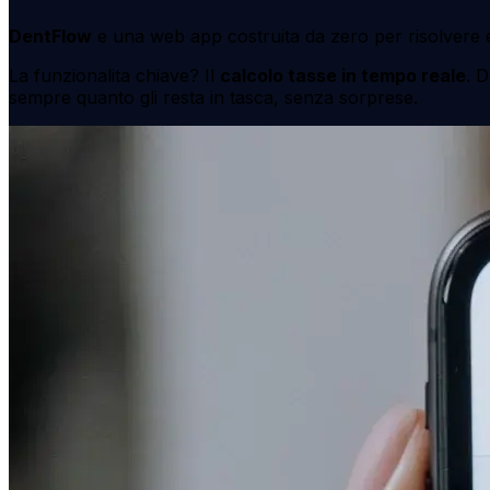
DentFlow
e una web app costruita da zero per risolvere e
La funzionalita chiave? Il
calcolo tasse in tempo reale
. 
sempre quanto gli resta in tasca, senza sorprese.