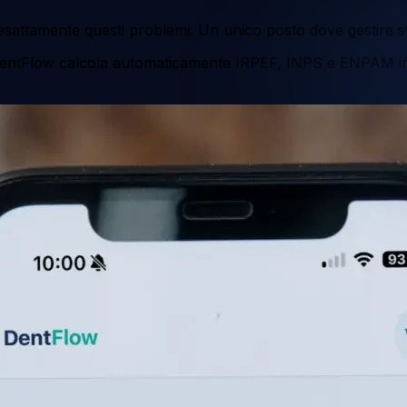
sattamente questi problemi. Un unico posto dove gestire st
DentFlow calcola automaticamente IRPEF, INPS e ENPAM in b