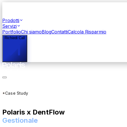
Prodotti
Servizi
Portfolio
Chi siamo
Blog
Contatti
Calcola Risparmio
Richiedi Call
Case Study
Polaris
x
DentFlow
Gestionale