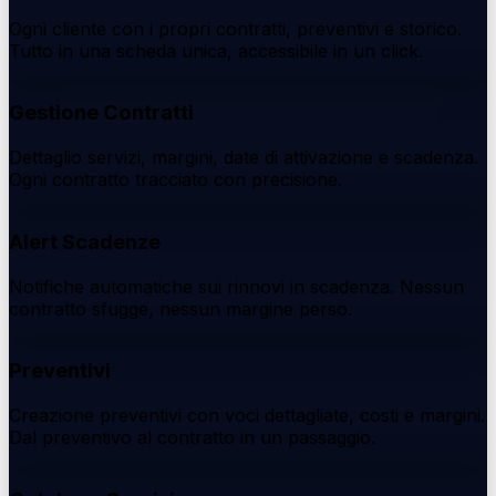
Ogni cliente con i propri contratti, preventivi e storico.
Tutto in una scheda unica, accessibile in un click.
Gestione Contratti
Dettaglio servizi, margini, date di attivazione e scadenza.
Ogni contratto tracciato con precisione.
Alert Scadenze
Notifiche automatiche sui rinnovi in scadenza. Nessun
contratto sfugge, nessun margine perso.
Preventivi
Creazione preventivi con voci dettagliate, costi e margini.
Dal preventivo al contratto in un passaggio.