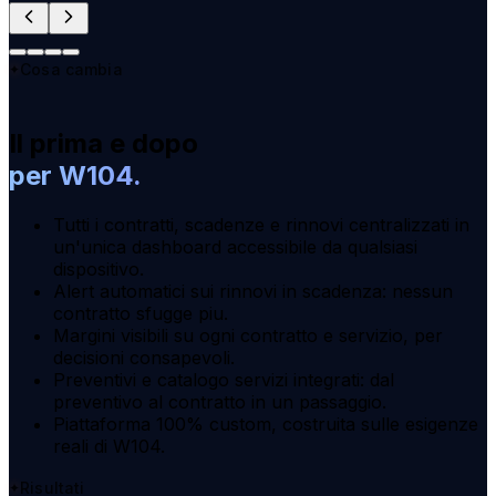
Cosa cambia
Il prima e dopo
per W104.
Tutti i contratti, scadenze e rinnovi centralizzati in
un'unica dashboard accessibile da qualsiasi
dispositivo.
Alert automatici sui rinnovi in scadenza: nessun
contratto sfugge piu.
Margini visibili su ogni contratto e servizio, per
decisioni consapevoli.
Preventivi e catalogo servizi integrati: dal
preventivo al contratto in un passaggio.
Piattaforma 100% custom, costruita sulle esigenze
reali di W104.
Risultati