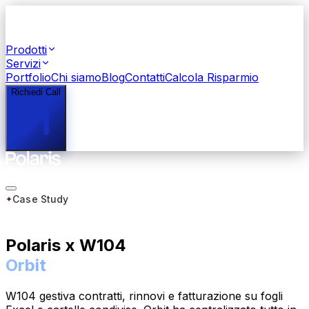
Prodotti
Servizi
Portfolio
Chi siamo
Blog
Contatti
Calcola Risparmio
Richiedi Call
Case Study
Polaris
x
W104
Orbit
W104 gestiva contratti, rinnovi e fatturazione su fogli