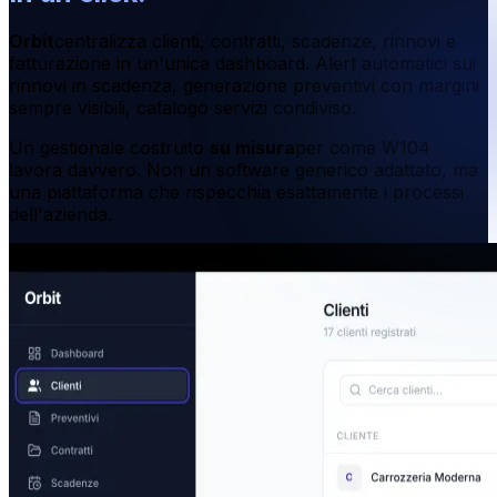
Orbit
centralizza clienti, contratti, scadenze, rinnovi e
fatturazione in un'unica dashboard. Alert automatici sui
rinnovi in scadenza, generazione preventivi con margini
sempre visibili, catalogo servizi condiviso.
Un gestionale costruito
su misura
per come W104
lavora davvero. Non un software generico adattato, ma
una piattaforma che rispecchia esattamente i processi
dell'azienda.