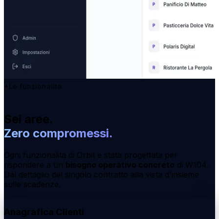
Le funzionalita
Sei aree.
Zero compromessi.
Ogni funzionalita di Orbit e stata progettata per
rispondere a un
bisogno operativo concreto
di W104.
Dal dettaglio del singolo contratto alla vista d'insieme
sulle scadenze.
Anagrafica Clienti