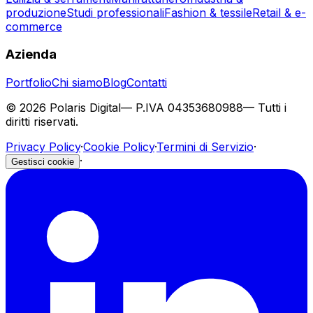
produzione
Studi professionali
Fashion & tessile
Retail & e-
commerce
Azienda
Portfolio
Chi siamo
Blog
Contatti
©
2026
Polaris Digital
— P.IVA
04353680988
— Tutti i
diritti riservati.
Privacy Policy
·
Cookie Policy
·
Termini di Servizio
·
·
Gestisci cookie