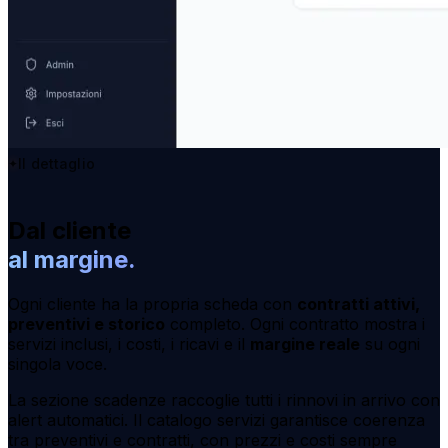
Il dettaglio
Dal cliente
al margine.
Ogni cliente ha la propria scheda con
contratti attivi,
preventivi e storico
completo. Ogni contratto mostra i
servizi inclusi, i costi, i ricavi e il
margine reale
su ogni
singola voce.
La sezione scadenze raccoglie tutti i rinnovi in arrivo con
alert automatici. Il catalogo servizi garantisce coerenza
tra preventivi e contratti, con prezzi e costi sempre