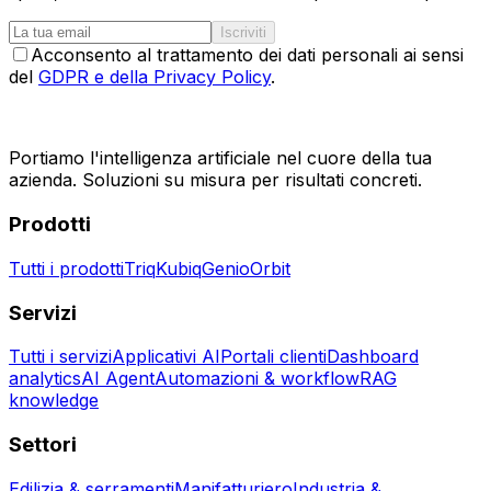
Iscriviti
Acconsento al trattamento dei dati personali ai sensi
del
GDPR e della Privacy Policy
.
Portiamo l'intelligenza artificiale nel cuore della tua
azienda. Soluzioni su misura per risultati concreti.
Prodotti
Tutti i prodotti
Triq
Kubiq
Genio
Orbit
Servizi
Tutti i servizi
Applicativi AI
Portali clienti
Dashboard
analytics
AI Agent
Automazioni & workflow
RAG
knowledge
Settori
Edilizia & serramenti
Manifatturiero
Industria &